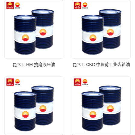
昆仑 L-HM 抗磨液压油
昆仑 L-CKC 中负荷工业齿轮油